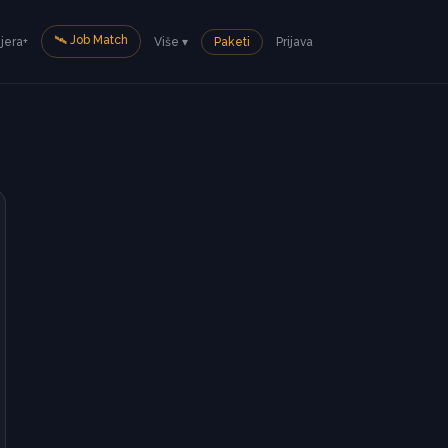
🛰️ Job Match
ijera+
Više ▾
Paketi
Prijava